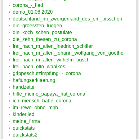
corona_-_lied
demo_01.08.2020
deutschland_im_zwergenland_des_ein_bisschen
die_groessten_luegen
die_koch_schen_postulate
die_zehn_thesen_zu_corona
frei_nach_m_alten_friedrich_schiller
frei_nach_m_alten_johann_wolfgang_von_goethe
frei_nach_m_alten_wilhelm_busch
frei_nach_otto_waalkes
grippeschutzimpfung_-_corona
haftungserklaerung
handzettel
hilfe_meine_papaya_hat_corona
ich_mensch_habe_corona
im_rewe_ohne_mnb
kinderlied
meine_firma
quickstats
quickstats2