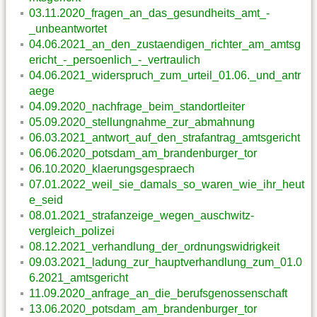
03.11.2020_fragen_an_das_gesundheits_amt_-
_unbeantwortet
04.06.2021_an_den_zustaendigen_richter_am_amtsg
ericht_-_persoenlich_-_vertraulich
04.06.2021_widerspruch_zum_urteil_01.06._und_antr
aege
04.09.2020_nachfrage_beim_standortleiter
05.09.2020_stellungnahme_zur_abmahnung
06.03.2021_antwort_auf_den_strafantrag_amtsgericht
06.06.2020_potsdam_am_brandenburger_tor
06.10.2020_klaerungsgespraech
07.01.2022_weil_sie_damals_so_waren_wie_ihr_heut
e_seid
08.01.2021_strafanzeige_wegen_auschwitz-
vergleich_polizei
08.12.2021_verhandlung_der_ordnungswidrigkeit
09.03.2021_ladung_zur_hauptverhandlung_zum_01.0
6.2021_amtsgericht
11.09.2020_anfrage_an_die_berufsgenossenschaft
13.06.2020_potsdam_am_brandenburger_tor