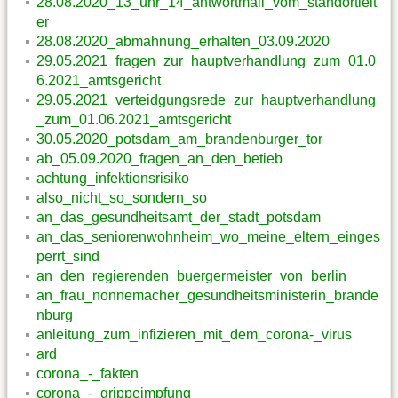
28.08.2020_13_uhr_14_antwortmail_vom_standortleit
er
28.08.2020_abmahnung_erhalten_03.09.2020
29.05.2021_fragen_zur_hauptverhandlung_zum_01.0
6.2021_amtsgericht
29.05.2021_verteidgungsrede_zur_hauptverhandlung
_zum_01.06.2021_amtsgericht
30.05.2020_potsdam_am_brandenburger_tor
ab_05.09.2020_fragen_an_den_betieb
achtung_infektionsrisiko
also_nicht_so_sondern_so
an_das_gesundheitsamt_der_stadt_potsdam
an_das_seniorenwohnheim_wo_meine_eltern_einges
perrt_sind
an_den_regierenden_buergermeister_von_berlin
an_frau_nonnemacher_gesundheitsministerin_brande
nburg
anleitung_zum_infizieren_mit_dem_corona-_virus
ard
corona_-_fakten
corona_-_grippeimpfung